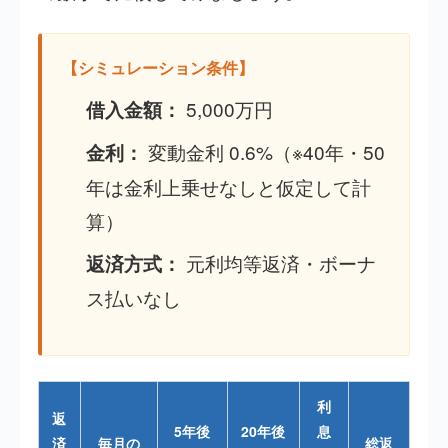
【シミュレーション条件】
5,000万円
借入金額：
変動金利 0.6%（※40年・50
金利：
年は金利上乗せなしと仮定して計
算）
元利均等返済・ボーナ
返済方式：
ス払いなし
利
返
5年後
20年後
息
済
毎月の
総返