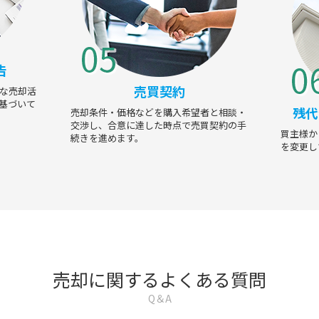
告
売買契約
な売却活
基づいて
残代
売却条件・価格などを購入希望者と相談・
交渉し、合意に達した時点で売買契約の手
買主様か
続きを進めます。
を変更し
売却に関するよくある質問
Q＆A