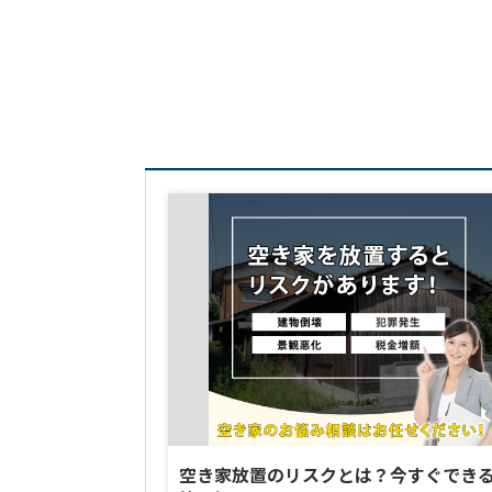
不動産売却の盲点 不動産を
確定申告だけで...
2026-07-13
相続土地制度の新ルールを
html_content = 
ちが直面する負動産の現実 ...
空き家放置のリスクとは？今すぐでき