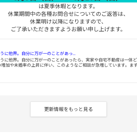
は夏季休暇となります。
休業期間中の各種お問合せについてのご返答は、
休業明け以降になりますので、
ご了承いただきますようお願い申し上げます。
うに他界。自分に万が一のことがあっ...
とうに他界。自分に万が一のことがあったら、実家や自宅不動産は一体
の増加や未婚率の上昇に伴い、このようなご相談が急増しています。まず..
却できない？知っておくべき理由と唯...
親が認知症になると実家は売却できない？知っておくべき理由と唯一の解
更新情報をもっと見る
準備が大切！住民税の通知書が届く...