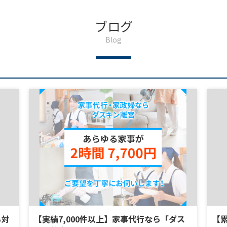
売った翌年6月は事前準備が大切！住民税の通知書が届く前に知るべき全
ブログ
Blog
徹底解説！
""" 相続土地制度の新ルールを徹底解説！国が「93％引き」で叩き売りへ踏み切
る対
【実績7,000件以上】家事代行なら「ダス
【累