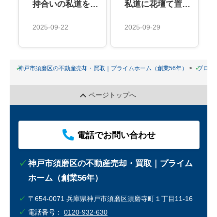
持合いの私道をアスファルト舗装をしたい。近隣の同意はどこまで必要か？？
私道に花壇て置いて良いの？大原則はいったいどうなってるの？
2025-09-22
2025-09-29
神戸市須磨区の不動産売却・買取｜プライムホーム（創業56年）
ブログ
ページトップへ
電話でお問い合わせ
神戸市須磨区の不動産売却・買取｜プライム
ホーム（創業56年）
〒654-0071 兵庫県神戸市須磨区須磨寺町１丁目11-16
電話番号：
0120-932-630