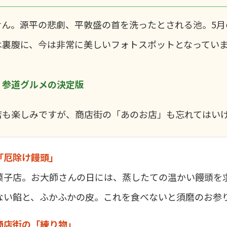
せん。源平の悲劇、平敦盛の首を洗ったとされる池。5月
は裏腹に、今は非常に美しいフォトスポットとなってい
！参道グルメの決定版
店も楽しみですが、商店街の「あのお店」も忘れてはい
「厄除け饅頭」
菓子店。お大師さんの日には、蒸したての温かい饅頭を
ない餡と、ふかふかの皮。これを食べないと須磨のお参
商店街の「練り物」