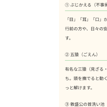
① ぶじかえる（不事
「目」「耳」「口」
行前の方や、日々の
す。
② 五猿（ごえん）
有名な三猿（見ざる
ち。頭を撫でると動
っと解けます。
③ 敦盛公の首洗い池