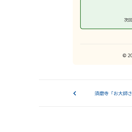
次
© 2
須磨寺「お大師さん