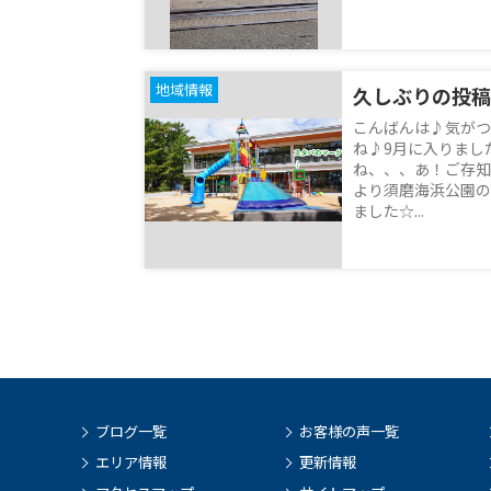
地域情報
久しぶりの投稿
こんばんは♪気がつ
ね♪9月に入りまし
ね、、、あ！ご存知
より須磨海浜公園の
ました☆...
ブログ一覧
お客様の声一覧
エリア情報
更新情報