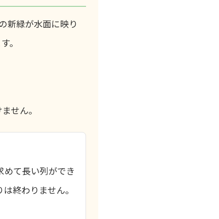
の新緑が水面に映り
ます。
けません。
求めて長い列ができ
りは終わりません。