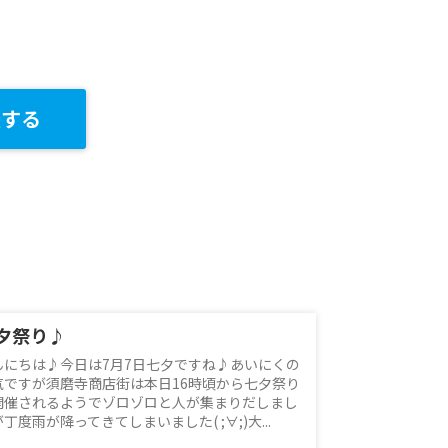
談する
夕祭り♪
んにちは♪今日は7月7日七夕ですね♪あいにくの
気ですが須磨寺商店街は本日16時頃から七夕祭り
開催されるようでゾロゾロと人が集まりだしまし
丁度雨が降ってきてしまいました( ;∀;)大...