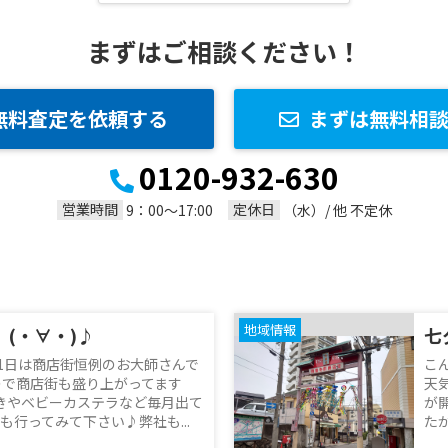
まずはご相談ください！
無料査定を依頼する
まずは無料相
0120-932-630
営業時間
定休日
9：00～17:00
（水）/ 他 不定休
地域情報
、(・∀・)♪
七
21日は商店街恒例のお大師さんで
こ
ので商店街も盛り上がってます
天
焼きやベビーカステラなど毎月出て
が
も行ってみて下さい♪弊社も...
たが