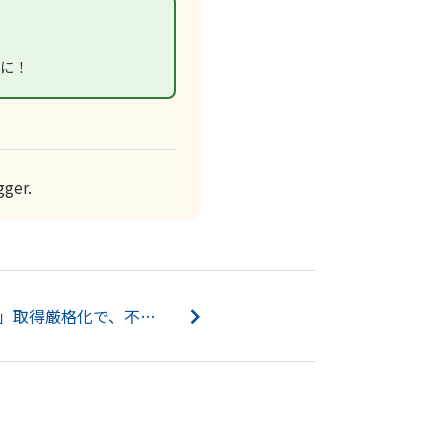
に！
ger.
外国人の「経営管理ビザ」取得厳格化で、不動産価格の高騰に歯止めがかかるのか！？...