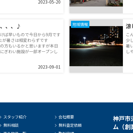
2023-05-20
地域情報
、、、♪
涼
けば早いもので今日から9月です
こ
たが暑さは相変わらずです
少
の方もいるかと思いますが本日
暑
にぎわい施設が一部オープンし
しや
2023-09-01
スタッフ紹介
会社概要
神戸市
無料相談
無料査定依頼
ム（創