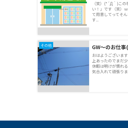
（笑）(*´Д｀)
い！」です（笑）ｗ
て用意してってそん
す...
その他
GW～のお仕事( 
おはようございます
上あったのでまだ少し
休暇は明けが慣れる
気合入れて頑張ります(