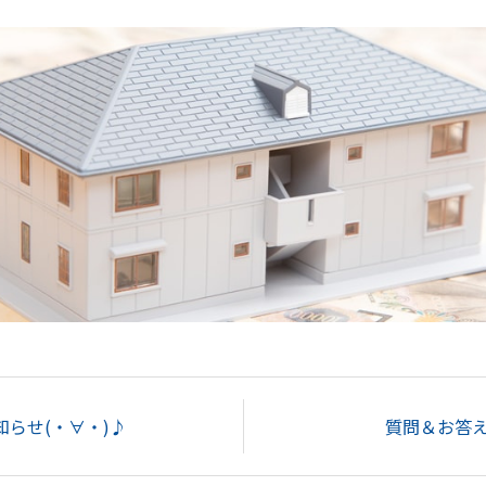
らせ(・∀・)♪
質問＆お答え