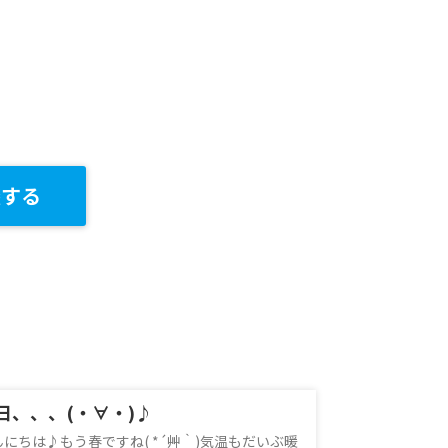
談する
日、、、(・∀・)♪
んにちは♪もう春ですね( *´艸｀)気温もだいぶ暖