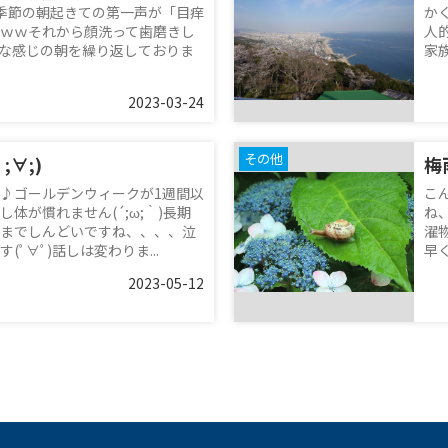
この季節の朝起きての第一声が「目痒
か
ｗｗそれから顔洗って歯磨きし
人
な感じの朝を繰り返しておりま
家
2023-03-24
その他
;∀;)
梅
♪ゴールデンウィークが1週間以
こ
体が慣れません(´;ω;｀)長期
ね
までしんどいですね、、、、泣
濯物
ﾟ∀ﾟ)話しは変わりま...
早
2023-05-12