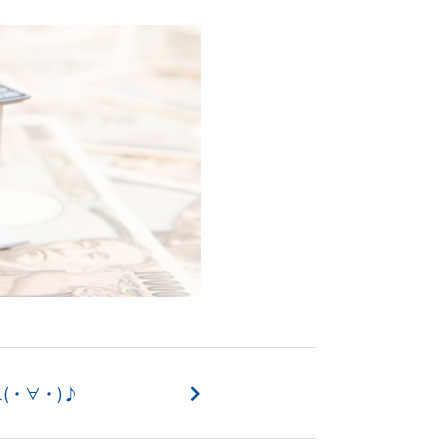
(・∀・)♪