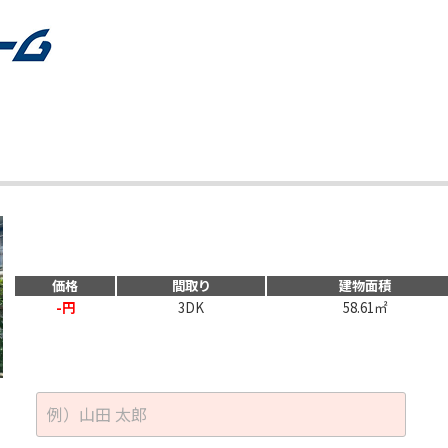
価格
間取り
建物面積
-円
3DK
58.61㎡